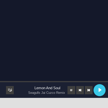
Lemon And Soul
Seagulls Jai Cuzco Remix
keyboard_arrow_up