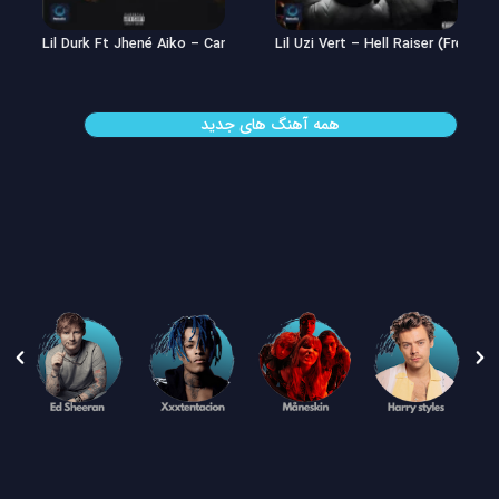
Lil Uzi Vert – Double See
Lil Durk Ft Jhené Aiko – Can’t Hid
همه آهنگ های جدید