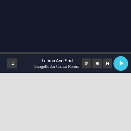
Lemon And Soul
Seagulls Jai Cuzco Remix
keyboard_arrow_up