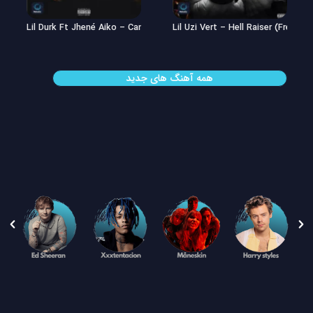
Lil Uzi Vert – Double See
Lil Durk Ft Jhené Aiko – Can’t Hid
همه آهنگ های جدید