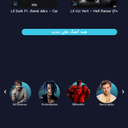
Lil Uzi Vert – Double See
Lil Durk Ft Jhené Aiko – Can’t Hid
همه آهنگ های جدید