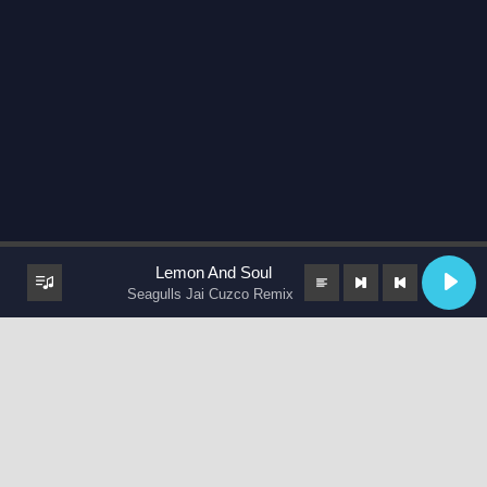
Lemon And Soul
Seagulls Jai Cuzco Remix
keyboard_arrow_up