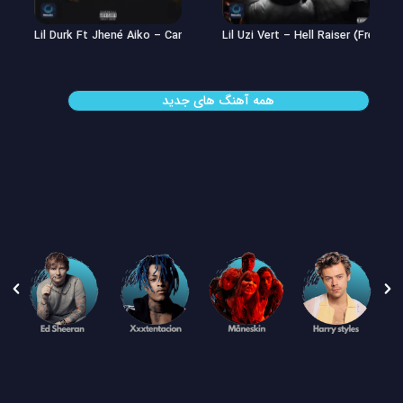
Lil Uzi Vert – Double See
Lil Durk Ft Jhené Aiko – Can’t Hid
همه آهنگ های جدید