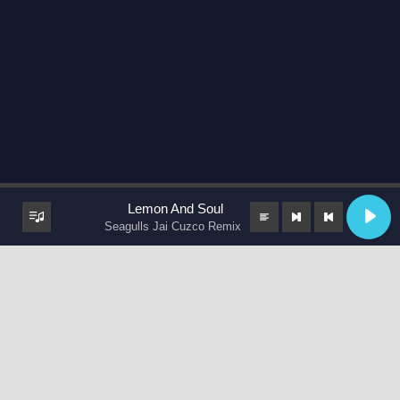
Lemon And Soul
Seagulls Jai Cuzco Remix
keyboard_arrow_up