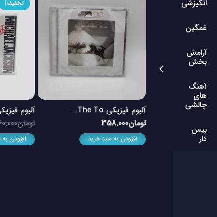
انگیزشی
تخفیف!
غمگین
آرامش
بخش
آهنگ
های
چالشی
آلبوم فیزیکی The To…
آلبوم فیزیکی BAD 
تومان
358.000
تومان
0.000
بیس
دار
افزودن به سبد خرید
افزودن به 