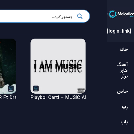
[login_link]
خانه
آهنگ
های
برتر
خاص
Ft Drake – $ome $exy $ongs 4 U Album
Playboi Carti – MUSIC Album
رپ
پاپ