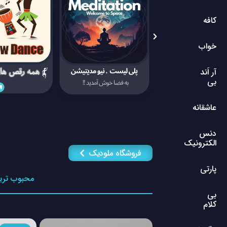
کافه
خواب
آر اَند
بی
عاشقانه
دنس
الکترونیک
فروشگاه ملودیک
پارتی
محبوب تری
بی
کلام