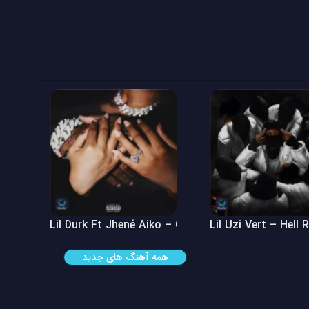
 See
Lil Durk Ft Jhené Aiko – Can’t Hide It
Lil Uzi Vert – Hell 
همه آهنگ های جدید