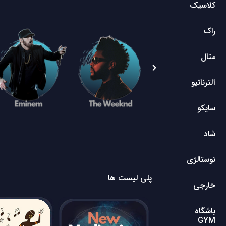
کلاسیک
راک
متال
آلترناتیو
سایکو
شاد
نوستالژی
پلی لیست ها
خارجی
باشگاه
GYM