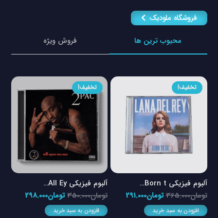
فروشگاه ملودیک
محبوب ترین ها
فروش ویژه
تخفیف!
آلبوم فیزیکی All Ey…
آلبوم فیزیکی The To…
آلبوم
مت
قیمت
قیمت
تومان
350.000
تومان
298.000
تومان
358.000
توم
لی
اصلی
فعلی
افزودن به سبد خرید
افزودن به سبد خرید
ا