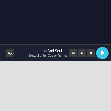
Lemon And Soul
Seagulls Jai Cuzco Remix
keyboard_arrow_up