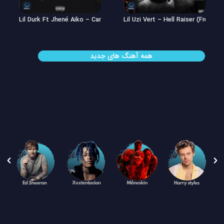
Lil Uzi Vert – Double See
Lil Durk Ft Jhené Aiko – Can’t Hid
همه آهنگ های جدید