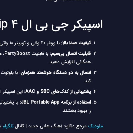
اسپیکر جی بی ال Jbl Clip 4
کیفیت صدا بالا:
با ووفر 20 واتی و توییتر 10 واتی، این اسپیکر توانایی ارائه صدای با کیفیت و برد صوتی وسیع را داراست.
قابلیت اتصال بی‌سیم:
همگانی افزایش دهید.
اتصال به دو دستگاه هوشمند همزمان:
کند.
پشتیبانی از کدک‌های SBC و AAC:
این اسپیکر از کدک‌های صوتی SBC و AAC
استفاده از برنامه JBL Portable App:
را بهبود بخشند.
ملودیک
مرجع دانلود آهنگ هایی جدید | کانال
تلگرام
م