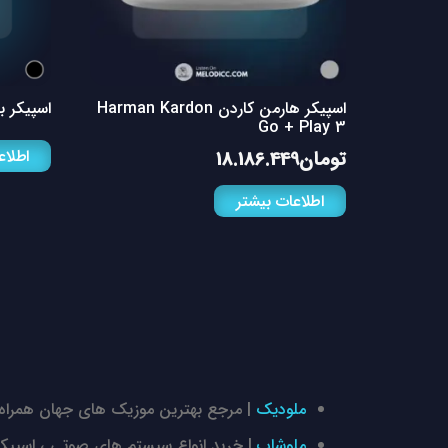
اسپیکر هارمن کاردن Harman Kardon
اسپیکر بلوتوثی 00
Go + Play 3
اطلاع
تومان
18.186.449
اطلاعات بیشتر
ملودیک
| مرجع بهترین موزیک های جهان همراه 
ملوشاپ
| خرید انواع سیستم های صوتی ، اسپیکر