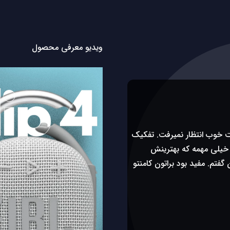
ویدیو معرفی محصول
نمایشگر
ویدیو
ت خوب انتظار نمیرفت. تفکیک
یلی مهمه که بهترینش
تون گفتم. مفید بود براتون کامنتو