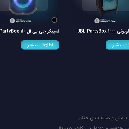
JBL PartyBox 10
اسپیکر جی بی ال JBL PartyBox 110
ات بیشتر
اطلاعات بیشتر
با متن و دسته بندی جذاب
 ، هدفون و هندزفری و کالای دیجیتال