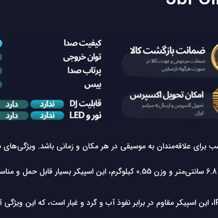
با ابعاد 7.2 در 17.8 در 6.8 سانتی‌متر و وزن 0.55 کیلوگرم، این ا
با استاندارد IP67، این اسپیکر مقاوم در برابر نفوذ آب و گرد و غبار است، که ای