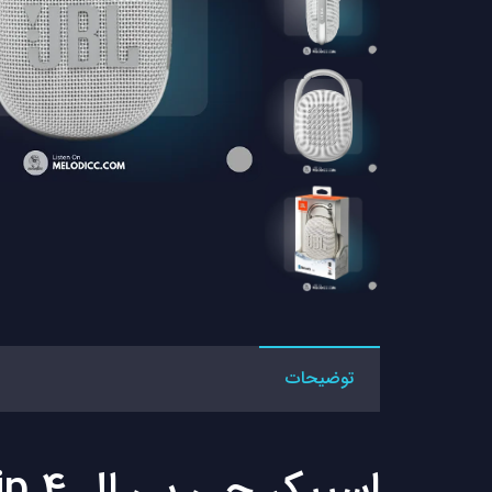
توضیحات
اسپیکر جی بی ال Jbl Clip 4