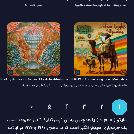
سن پروجکت – اوت اف مای براین (ریمیکس مگاتون)
مسنو و زافریر – انا
Flooting Grooves – Across The Threshold
Infected Mushroom Ft GMS – Arabian Knights on Mescaline
ینفکتد ماشروم (گمس) – شوالیه های عرب در مسکالین (ترون ریمیکس)
فلوتینگ گروس – در سراسر آستانه
5
4
3
2
1
سایکو (Psycho) یا همچنین به آن “پسیکدلیک” نیز معروف است،
یک جرقه‌بازی هیجان‌انگیز است که در دهه‌ی ۱۹۶۰ و ۱۹۷۰ در ایالات