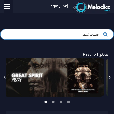
[login_link]
سایکو | Psycho