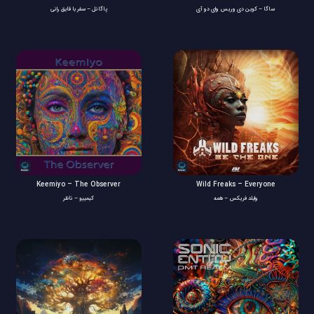
ساگا – کوین دی وریس وای دو آی
پاگانل – سفر با قایق رانی
Keemiyo – The Observer
Wild Freaks – Everyone
وایلد فریکس – همه
کیمییو – ناظر