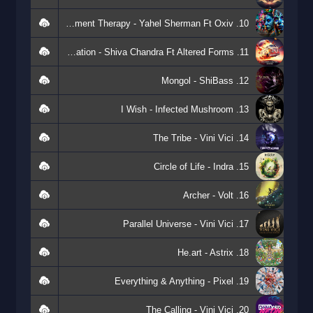
10. Dance Movement Therapy - Yahel Sherman Ft Oxiv
11. Imagination - Shiva Chandra Ft Altered Forms
12. Mongol - ShiBass
13. I Wish - Infected Mushroom
14. The Tribe - Vini Vici
15. Circle of Life - Indra
16. Archer - Volt
17. Parallel Universe - Vini Vici
18. He.art - Astrix
19. Everything & Anything - Pixel
20. The Calling - Vini Vici