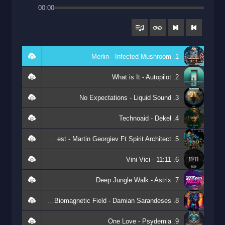
00:00
1. Merlin - Infected Mushroom
2. What is It - Autopilot
3. No Expectations - Liquid Sound
4. Technoaid - Dekel
5. Alien Nest - Martin Georgiev Ft Spirit Architect
6. 11:11 - Vini Vici
7. Deep Jungle Walk - Astrix
8. The Biomagnetic Field - Damian Sarandeses
9. One Love - Psydemia