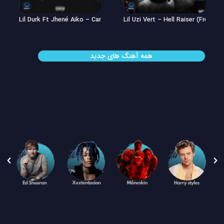
Lil Uzi Vert – Double See
Lil Durk Ft Jhené Aiko – Can’t Hid
همه آهنگ های جدید