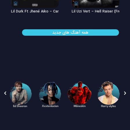
Lil Uzi Vert – Double See
Lil Durk Ft Jhené Aiko – Can’t Hid
همه آهنگ های جدید