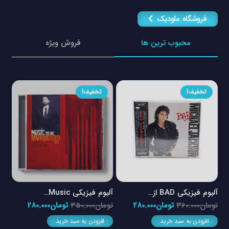
فروشگاه ملودیک
محبوب ترین ها
فروش ویژه
تخفیف!
تخفیف!
آلبوم فیزیکی Music…
آلبوم فیزیکی Happie…
آلب
مت
قیمت
قیمت
قیمت
قیمت
تومان
350.000
تومان
280.000
تومان
360.000
تومان
298.000
تو
لی
اصلی
فعلی
اصلی
فعلی
افزودن به سبد خرید
افزودن به سبد خرید