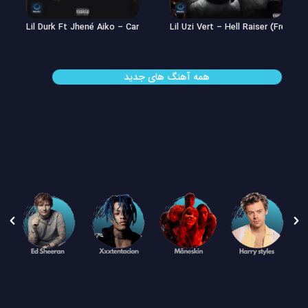
Lil Uzi Vert – Double See
Lil Durk Ft Jhené Aiko – Can’t Hid
همه آهنگ های جدید