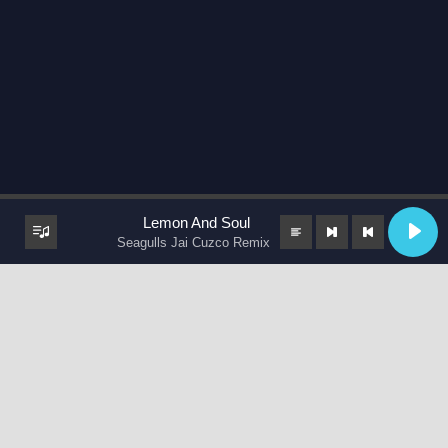
Lemon And Soul
Seagulls Jai Cuzco Remix
keyboard_arrow_up