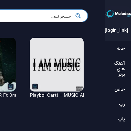
[login_link]
خانه
آهنگ
های
برتر
خاص
Ft Drake – $ome $exy $ongs 4 U Album
Playboi Carti – MUSIC Album
رپ
پاپ