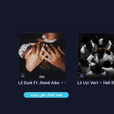
 See
Lil Durk Ft Jhené Aiko – Can’t Hide It
Lil Uzi Vert – Hell 
همه آهنگ های جدید