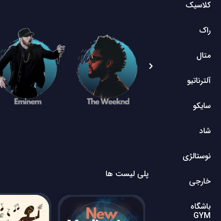
کلاسیک
راک
متال
آلترناتیو
سایکو
شاد
نوستالژی
پلی لیست ها
خارجی
باشگاه
GYM