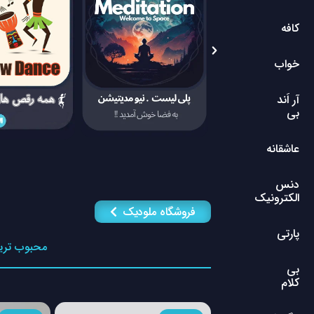
کافه
خواب
آر اَند
بی
عاشقانه
دنس
الکترونیک
فروشگاه ملودیک
پارتی
محبوب تری
بی
کلام