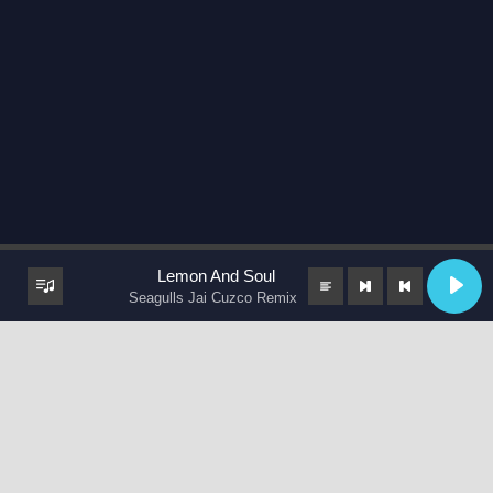
Lemon And Soul
Seagulls Jai Cuzco Remix
keyboard_arrow_up