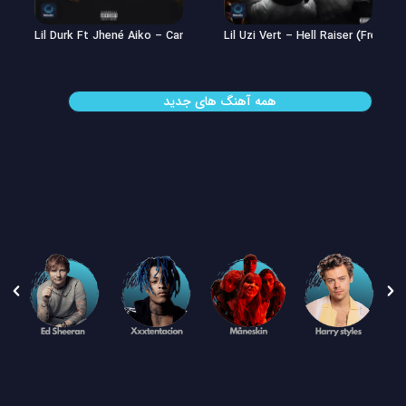
Lil Uzi Vert – Double See
Lil Durk Ft Jhené Aiko – Can’t Hid
همه آهنگ های جدید