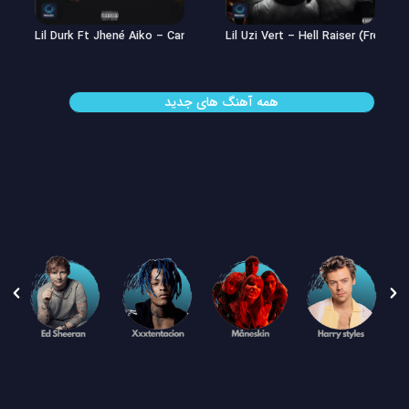
Lil Uzi Vert – Double See
Lil Durk Ft Jhené Aiko – Can’t Hid
همه آهنگ های جدید