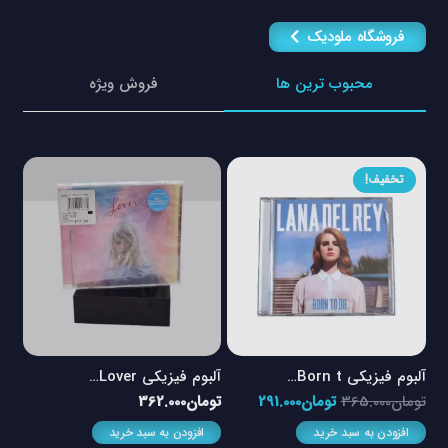
فروشگاه ملودیک
محبوب ترین ها
فروش ویژه
تخفیف!
آلبوم فیزیکی Born t…
آلبوم فیزیکی Lover…
آلبو
مت
قیمت
قیمت
تومان
365.000
تومان
291.000
تومان
362.000
توم
ی
اصلی
فعلی
افزودن به سبد خرید
افزودن به سبد خرید