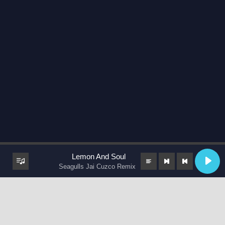
Lemon And Soul
Seagulls Jai Cuzco Remix
keyboard_arrow_up