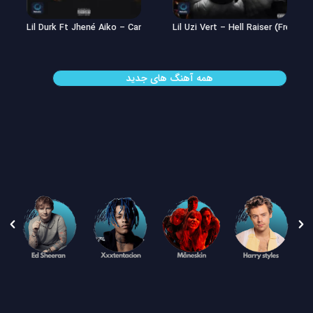
Lil Uzi Vert – Double See
Lil Durk Ft Jhené Aiko – Can’t Hid
همه آهنگ های جدید