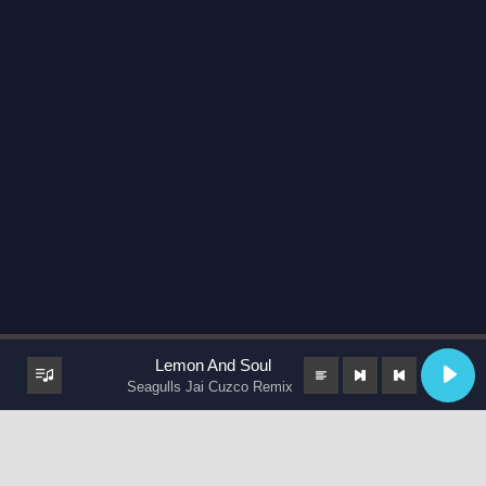
Lemon And Soul
Seagulls Jai Cuzco Remix
keyboard_arrow_up