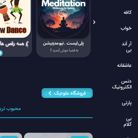
کافه
خواب
آر اَند
بی
عاشقانه
دنس
الکترونیک
فروشگاه ملودیک
پارتی
محبوب تری
بی
کلام