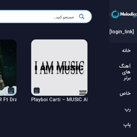
[login_link]
خانه
آهنگ
های
برتر
خاص
Ft Drake – $ome $exy $ongs 4 U Album
Playboi Carti – MUSIC Album
رپ
پاپ