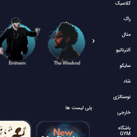
کلاسیک
راک
متال
آلترناتیو
سایکو
شاد
نوستالژی
پلی لیست ها
خارجی
باشگاه
GYM