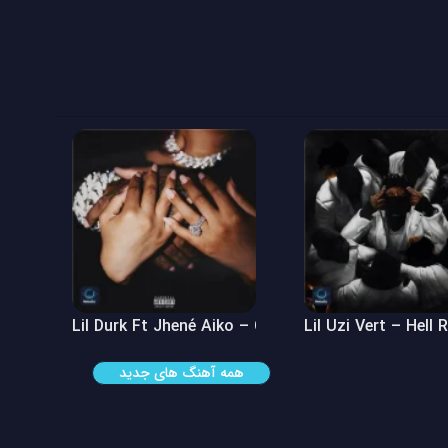
 See
Lil Durk Ft Jhené Aiko – Can’t Hide It
Lil Uzi Vert – Hell 
همه آهنگ های جدید