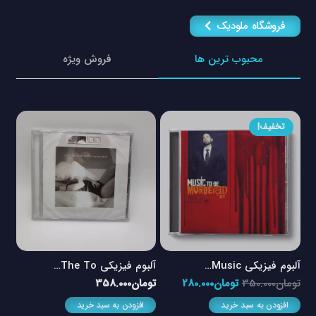
فروشگاه ملودیک
محبوب ترین ها
فروش ویژه
تخفیف!
آلبوم فیزیکی Music…
آلبوم فیزیکی The To…
آلبو
مت
قیمت
قیمت
تومان
350.000
تومان
280.000
تومان
358.000
توم
لی
اصلی
فعلی
افزودن به سبد خرید
افزودن به سبد خرید