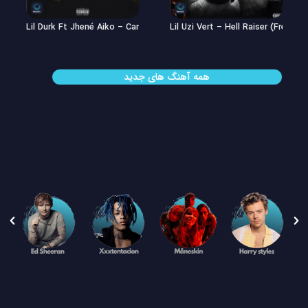
Lil Uzi Vert – Double See
Lil Durk Ft Jhené Aiko – Can’t Hid
همه آهنگ های جدید