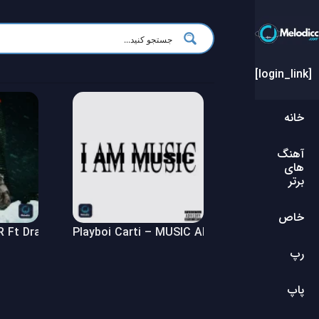
[login_link]
خانه
آهنگ
های
برتر
خاص
Ft Drake – $ome $exy $ongs 4 U Album
Playboi Carti – MUSIC Album
رپ
پاپ