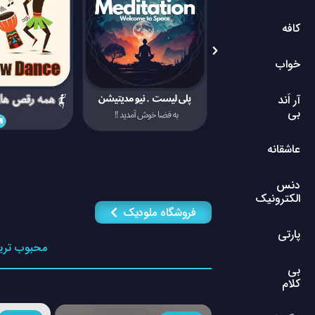
کافه
خواب
آر اَند
بی
عاشقانه
دنس
الکترونیک
فروشگاه ملودیک
پارتی
محبوب تری
بی
کلام