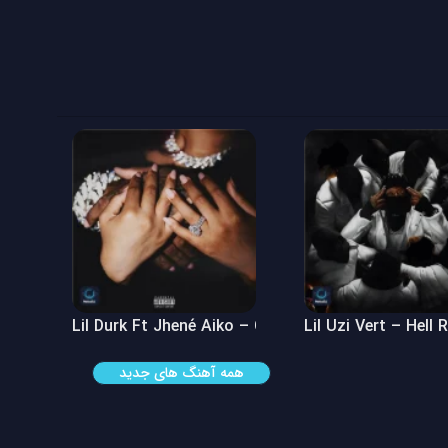
 See
Lil Durk Ft Jhené Aiko – Can’t Hide It
Lil Uzi Vert – Hell 
همه آهنگ های جدید