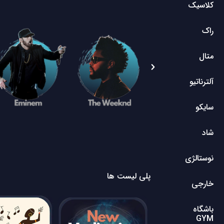
کلاسیک
راک
متال
آلترناتیو
سایکو
شاد
نوستالژی
پلی لیست ها
خارجی
باشگاه
GYM