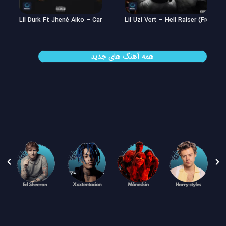
Lil Uzi Vert – Double See
Lil Durk Ft Jhené Aiko – Can’t Hid
همه آهنگ های جدید