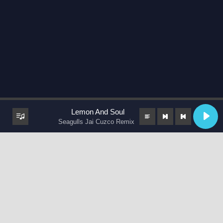
Lemon And Soul
Seagulls Jai Cuzco Remix
keyboard_arrow_up