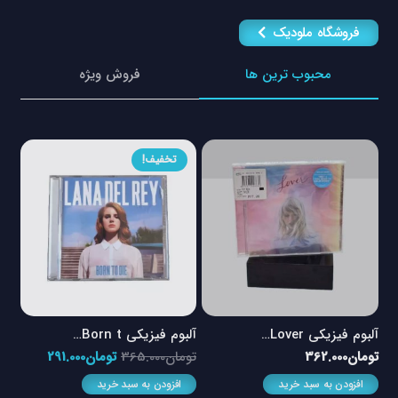
فروشگاه ملودیک
محبوب ترین ها
فروش ویژه
تخفیف!
آلبوم فیزیکی Lover…
آلبوم فیزیکی Born t…
آلبو
مت
قیمت
قیمت
تومان
362.000
تومان
365.000
تومان
291.000
توم
لی
اصلی
فعلی
افزودن به سبد خرید
افزودن به سبد خرید