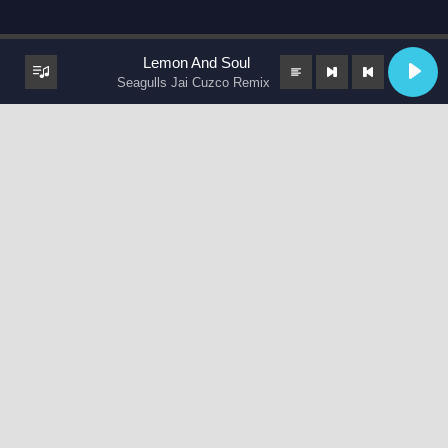
Lemon And Soul
Seagulls Jai Cuzco Remix
keyboard_arrow_up