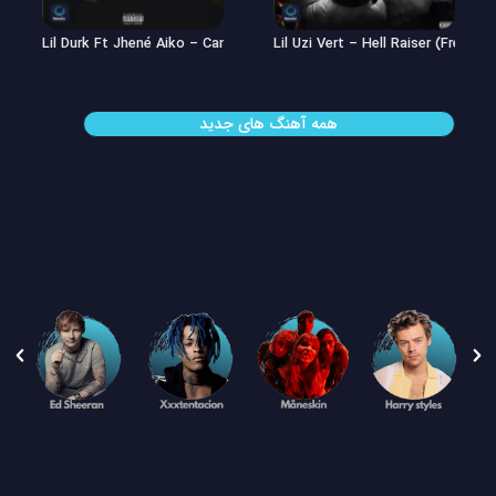
Lil Uzi Vert – Double See
Lil Durk Ft Jhené Aiko – Can’t Hid
همه آهنگ های جدید