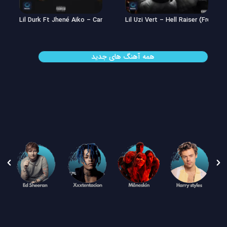
Lil Uzi Vert – Double See
Lil Durk Ft Jhené Aiko – Can’t Hid
همه آهنگ های جدید