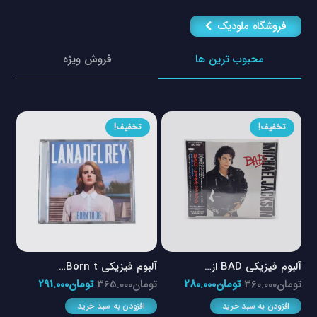
فروشگاه ملودیک
محبوب ترین ها
فروش ویژه
تخفیف!
تخفیف!
آلبوم فیزیکی BAD از…
آلبوم فیزیکی Born t…
آلبو
مت
قیمت
قیمت
قیمت
قیمت
تومان
360.000
تومان
280.000
تومان
365.000
تومان
291.000
توم
لی
اصلی
فعلی
اصلی
فعلی
افزودن به سبد خرید
افزودن به سبد خرید
ا