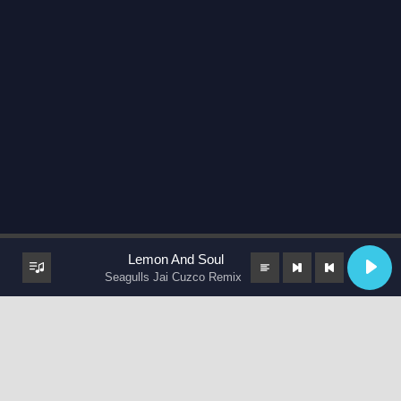
Lemon And Soul
Seagulls Jai Cuzco Remix
keyboard_arrow_up