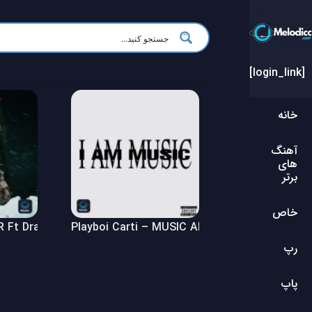
[login_link]
خانه
آهنگ
های
برتر
خاص
Ft Drake – $ome $exy $ongs 4 U Album
Playboi Carti – MUSIC Album
رپ
پاپ