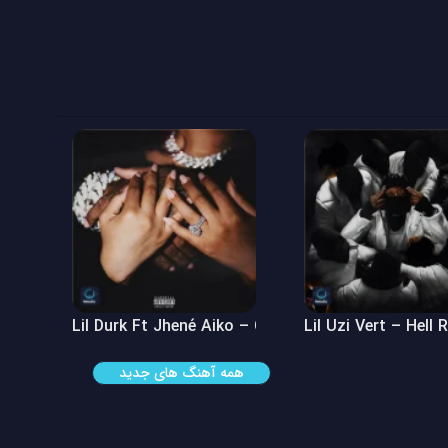
 See
Lil Durk Ft Jhené Aiko – Can’t Hide It
Lil Uzi Vert – Hell 
همه آهنگ های جدید