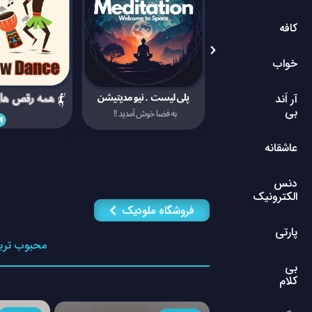
کافه
خواب
آر اَند
بی
عاشقانه
دنس
الکترونیک
فروشگاه ملودیک
پارتی
محبوب تری
بی
کلام