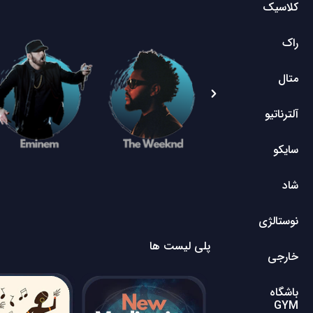
کلاسیک
راک
متال
آلترناتیو
سایکو
شاد
نوستالژی
پلی لیست ها
خارجی
باشگاه
GYM