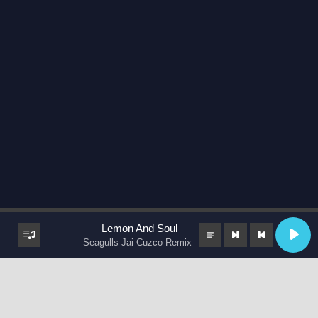
Lemon And Soul
Seagulls Jai Cuzco Remix
keyboard_arrow_up