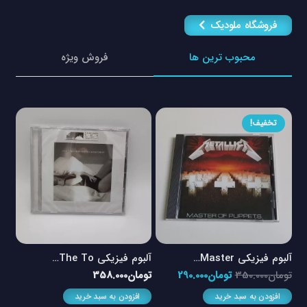
فروشگاه ملودیک
محبوب ترین ها
فروش ویژه
تخفیف!
آلبوم فیزیکی Master…
آلبوم فیزیکی The To…
آلبو
مت
قیمت
قیمت
تومان
350.000
تومان
290.000
تومان
358.000
توم
لی
اصلی
فعلی
افزودن به سبد خرید
افزودن به سبد خرید