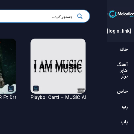
[login_link]
خانه
آهنگ
های
برتر
خاص
Ft Drake – $ome $exy $ongs 4 U Album
Playboi Carti – MUSIC Album
رپ
پاپ