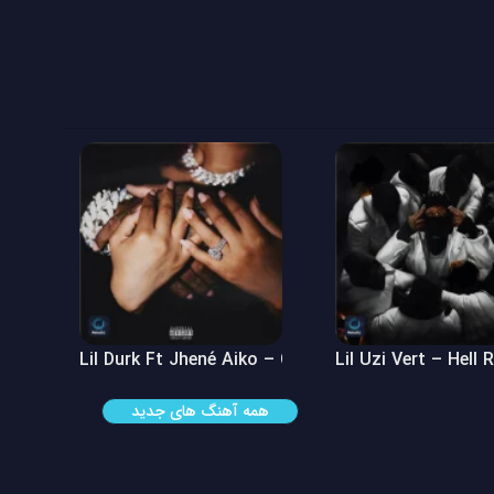
 See
Lil Durk Ft Jhené Aiko – Can’t Hide It
Lil Uzi Vert – Hell 
همه آهنگ های جدید