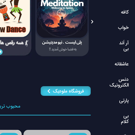
کافه
خواب
آر اَند
بی
عاشقانه
دنس
الکترونیک
فروشگاه ملودیک
پارتی
محبوب تری
بی
کلام