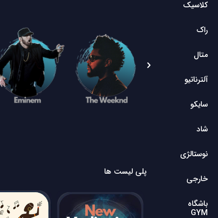
کلاسیک
راک
متال
آلترناتیو
سایکو
شاد
نوستالژی
پلی لیست ها
خارجی
باشگاه
GYM