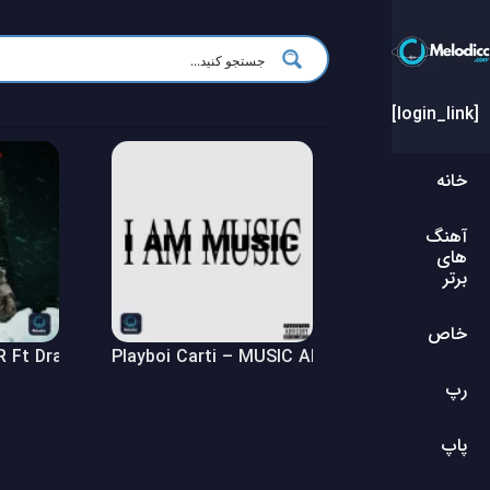
[login_link]
خانه
آهنگ
های
برتر
خاص
Ft Drake – $ome $exy $ongs 4 U Album
Playboi Carti – MUSIC Album
رپ
پاپ