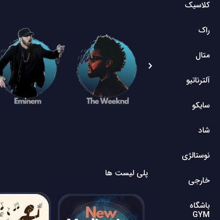
کلاسیک
راک
متال
آلترناتیو
سایکو
شاد
نوستالژی
پلی لیست ها
خارجی
باشگاه
GYM