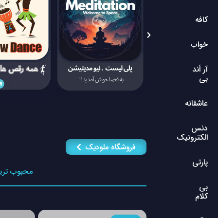
کافه
خواب
آر اَند
بی
عاشقانه
دنس
الکترونیک
فروشگاه ملودیک
پارتی
محبوب تری
بی
کلام