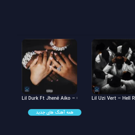
 See
Lil Durk Ft Jhené Aiko – Can’t Hide It
Lil Uzi Vert – Hell 
همه آهنگ های جدید