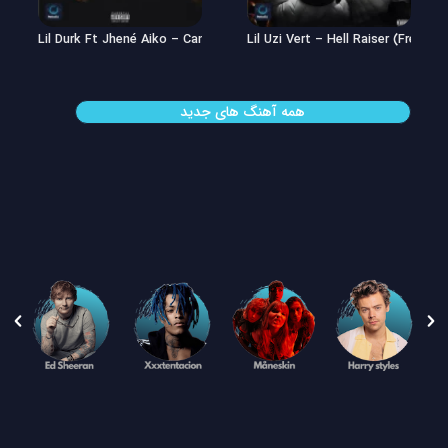
Lil Uzi Vert – Double See
Lil Durk Ft Jhené Aiko – Can’t Hid
همه آهنگ های جدید