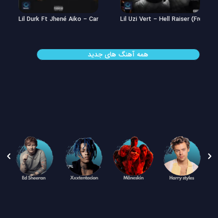
Lil Uzi Vert – Double See
Lil Durk Ft Jhené Aiko – Can’t Hid
همه آهنگ های جدید