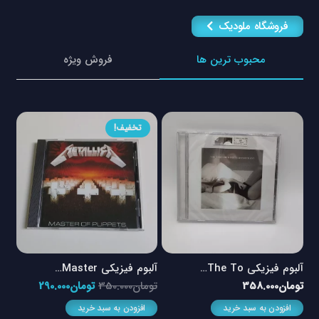
فروشگاه ملودیک
محبوب ترین ها
فروش ویژه
تخفیف!
آلبوم فیزیکی The To…
آلبوم فیزیکی Master…
آلبو
مت
قیمت
قیمت
تومان
358.000
تومان
350.000
تومان
290.000
توم
لی
اصلی
فعلی
افزودن به سبد خرید
افزودن به سبد خرید