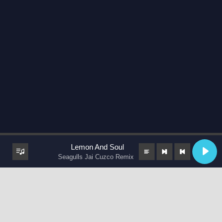
Lemon And Soul
Seagulls Jai Cuzco Remix
keyboard_arrow_up