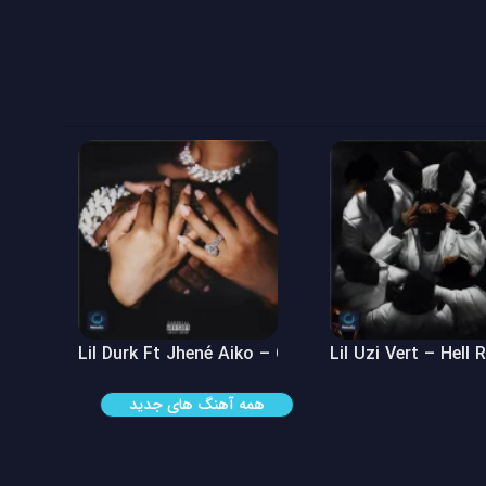
 See
Lil Durk Ft Jhené Aiko – Can’t Hide It
Lil Uzi Vert – Hell 
همه آهنگ های جدید