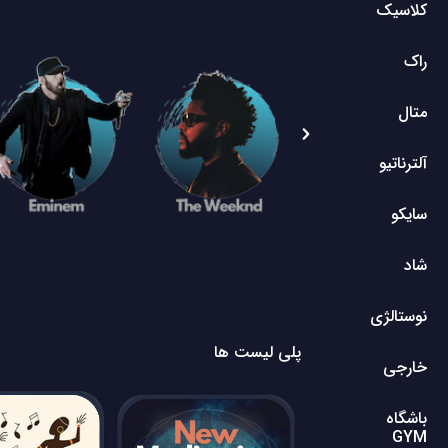
کلاسیک
راک
متال
آلترناتیو
سایکو
شاد
نوستالژی
پلی لیست ها
خارجی
باشگاه
GYM