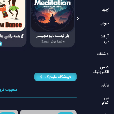
کافه
خواب
آر اَند
بی
عاشقانه
دنس
الکترونیک
فروشگاه ملودیک
پارتی
محبوب تری
بی
کلام