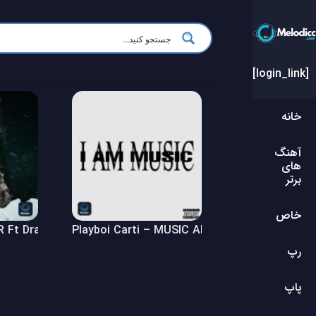
[login_link]
خانه
آهنگ
های
برتر
خاص
Ft Drake – $ome $exy $ongs 4 U Album
Playboi Carti – MUSIC Album
رپ
پاپ