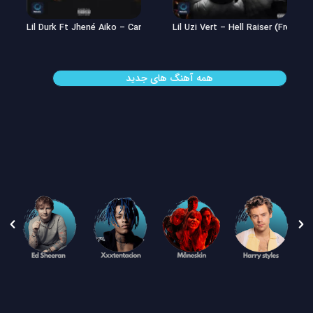
Lil Uzi Vert – Double See
Lil Durk Ft Jhené Aiko – Can’t Hid
همه آهنگ های جدید