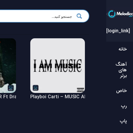
[login_link]
خانه
آهنگ
های
برتر
خاص
Ft Drake – $ome $exy $ongs 4 U Album
Playboi Carti – MUSIC Album
رپ
پاپ