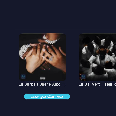
 See
Lil Durk Ft Jhené Aiko – Can’t Hide It
Lil Uzi Vert – Hell 
همه آهنگ های جدید