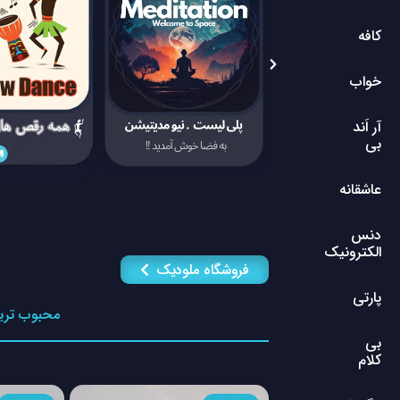
کافه
خواب
آر اَند
بی
عاشقانه
دنس
الکترونیک
فروشگاه ملودیک
پارتی
محبوب تری
بی
کلام