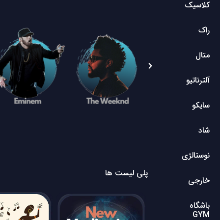
کلاسیک
راک
متال
آلترناتیو
سایکو
شاد
نوستالژی
پلی لیست ها
خارجی
باشگاه
GYM