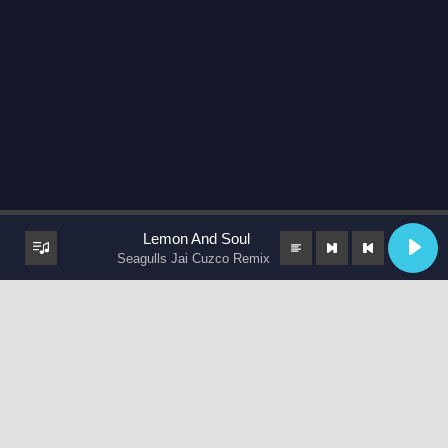
Lemon And Soul
Seagulls Jai Cuzco Remix
keyboard_arrow_up