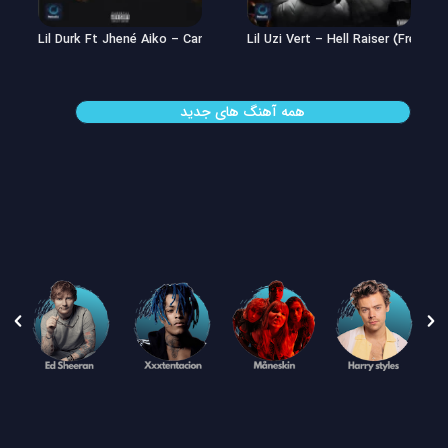
Lil Uzi Vert – Double See
Lil Durk Ft Jhené Aiko – Can’t Hid
همه آهنگ های جدید