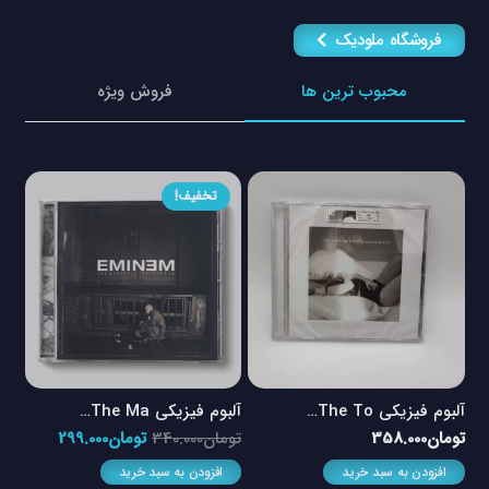
فروشگاه ملودیک
محبوب ترین ها
فروش ویژه
تخفیف!
آلبوم فیزیکی The To…
آلبوم فیزیکی The Ma…
آلبو
مت
قیمت
قیمت
تومان
358.000
تومان
340.000
تومان
299.000
توم
ی
اصلی
فعلی
افزودن به سبد خرید
افزودن به سبد خرید