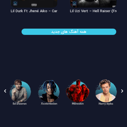
Lil Uzi Vert – Double See
Lil Durk Ft Jhené Aiko – Can’t Hid
همه آهنگ های جدید