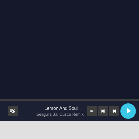
Lemon And Soul
Seagulls Jai Cuzco Remix
keyboard_arrow_up