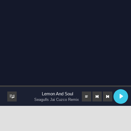
Lemon And Soul
Seagulls Jai Cuzco Remix
keyboard_arrow_up