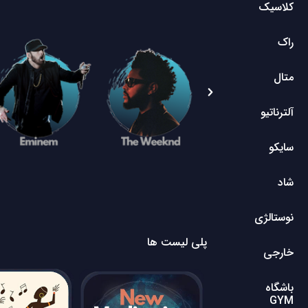
کلاسیک
راک
متال
آلترناتیو
سایکو
شاد
نوستالژی
پلی لیست ها
خارجی
باشگاه
GYM