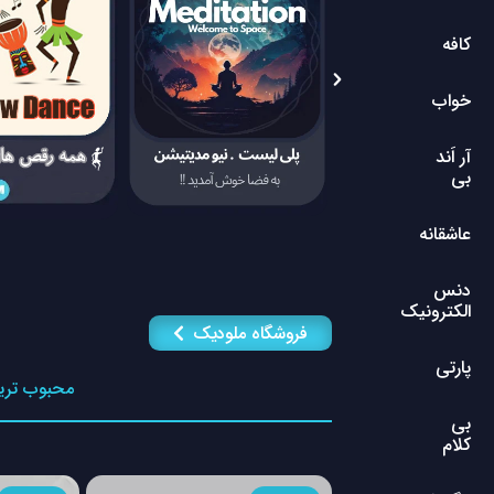
کافه
خواب
آر اَند
بی
عاشقانه
دنس
الکترونیک
فروشگاه ملودیک
پارتی
محبوب تری
بی
کلام