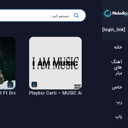
[login_link]
خانه
آهنگ
های
برتر
خاص
Ft Drake – $ome $exy $ongs 4 U Album
Playboi Carti – MUSIC Album
رپ
پاپ