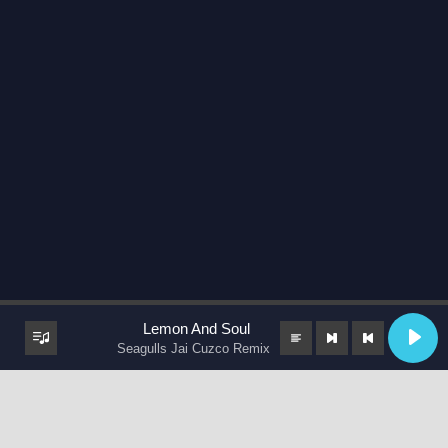
Lemon And Soul
Seagulls Jai Cuzco Remix
keyboard_arrow_up