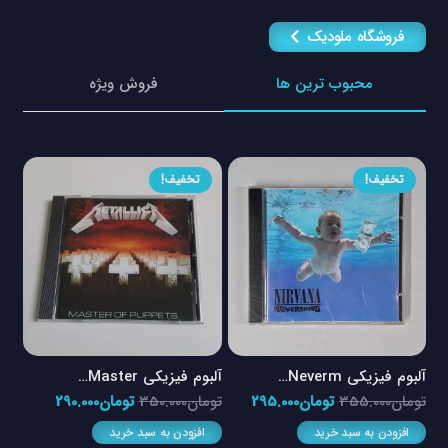
فروشگاه ملودیک
محبوب ترین ها
فروش ویژه
تخفیف!
تخفیف!
آلبوم فیزیکی Neverm…
آلبوم فیزیکی Master…
آلبوم
مت
قیمت
قیمت
قیمت
قیمت
تومان
355.000
تومان
295.000
تومان
350.000
تومان
290.000
توم
لی
اصلی
فعلی
اصلی
فعلی
افزودن به سبد خرید
افزودن به سبد خرید
ا