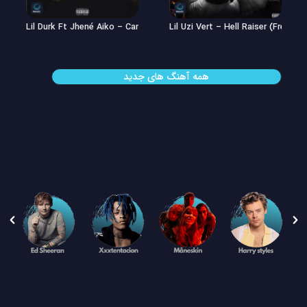
Lil Uzi Vert – Double See
Lil Durk Ft Jhené Aiko – Can’t Hid
همه آهنگ های جدید