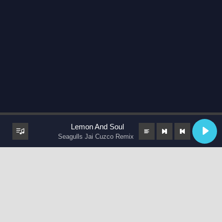
Lemon And Soul
Seagulls Jai Cuzco Remix
keyboard_arrow_up