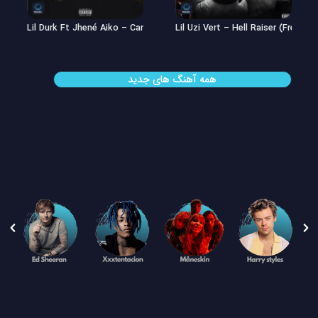
Lil Uzi Vert – Double See
Lil Durk Ft Jhené Aiko – Can’t Hid
همه آهنگ های جدید