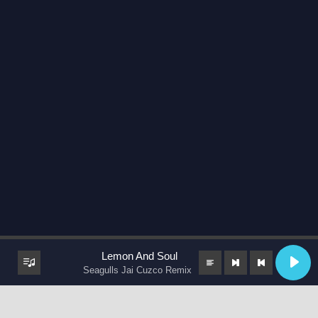
Lemon And Soul
Seagulls Jai Cuzco Remix
keyboard_arrow_up