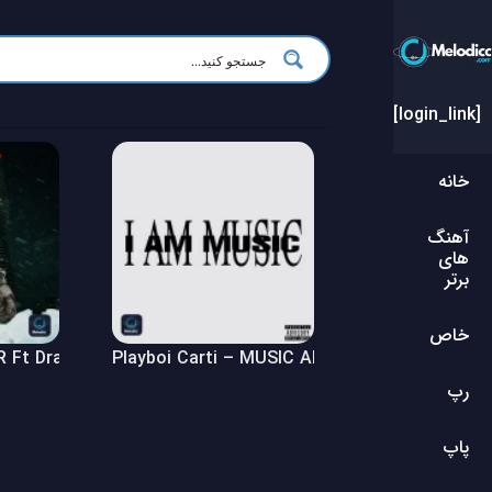
[login_link]
خانه
آهنگ
های
برتر
خاص
Ft Drake – $ome $exy $ongs 4 U Album
Playboi Carti – MUSIC Album
رپ
پاپ