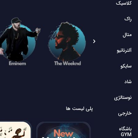
کلاسیک
راک
متال
آلترناتیو
سایکو
شاد
نوستالژی
پلی لیست ها
خارجی
باشگاه
GYM