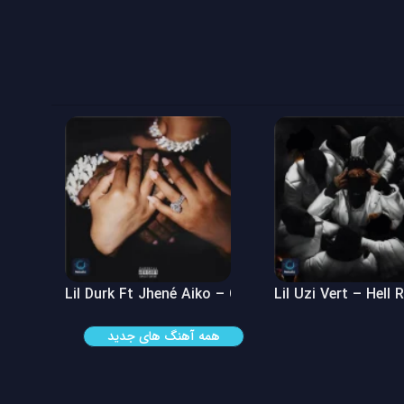
 See
Lil Durk Ft Jhené Aiko – Can’t Hide It
Lil Uzi Vert – Hell 
همه آهنگ های جدید