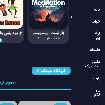
کافه
خواب
آر اَند
بی
عاشقانه
دنس
الکترونیک
فروشگاه ملودیک
پارتی
محبوب تری
بی
کلام