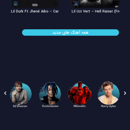
Lil Uzi Vert – Double See
Lil Durk Ft Jhené Aiko – Can’t Hid
همه آهنگ های جدید