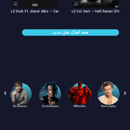
Lil Uzi Vert – Double See
Lil Durk Ft Jhené Aiko – Can’t Hid
همه آهنگ های جدید