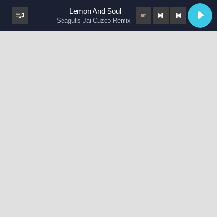
Lemon And Soul
Seagulls Jai Cuzco Remix
keyboard_arrow_up
Post Malone – Overdrive