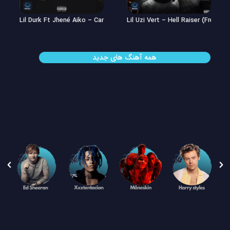
Lil Uzi Vert – Double See
Lil Durk Ft Jhené Aiko – Can’t Hid
همه آهنگ های جدید