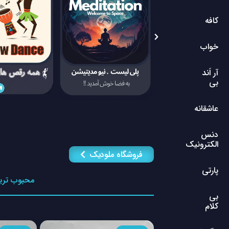
کافه
خواب
آر اَند
بی
عاشقانه
دنس
الکترونیک
فروشگاه ملودیک
پارتی
محبوب تری
بی
کلام