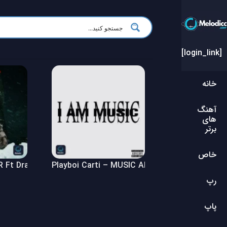
[login_link]
خانه
آهنگ
های
برتر
خاص
Ft Drake – $ome $exy $ongs 4 U Album
Playboi Carti – MUSIC Album
رپ
پاپ