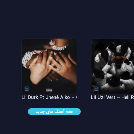
 See
Lil Durk Ft Jhené Aiko – Can’t Hide It
Lil Uzi Vert – Hell 
همه آهنگ های جدید