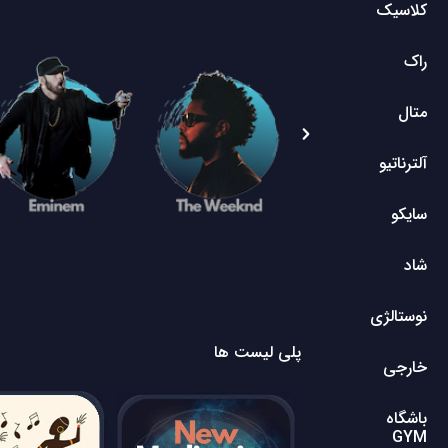
کلاسیک
راک
متال
آلترناتیو
سایکو
شاد
نوستالژی
پلی لیست ها
خارجی
باشگاه
GYM